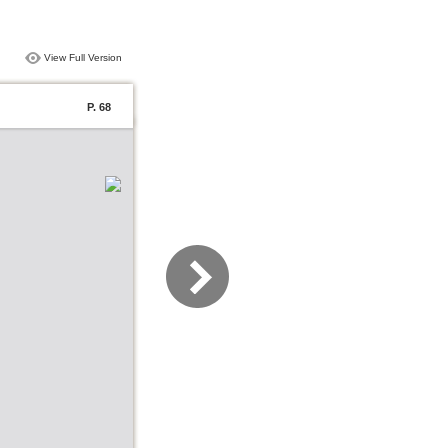
View Full Version
P. 68