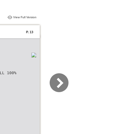
View Full Version
P. 13
LL 100%