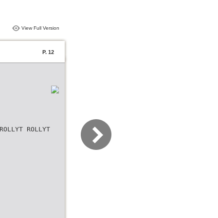
View Full Version
P. 12
ROLLYT ROLLYT